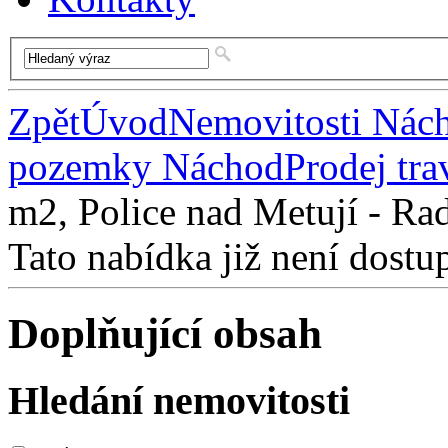
Zpět
Úvod
Nemovitosti Nác
pozemky Náchod
Prodej tr
m2, Police nad Metují - Ra
Tato nabídka již není dostu
Doplňující obsah
Hledání nemovitosti