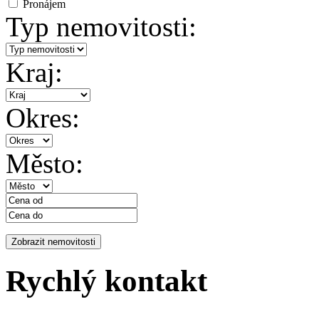
Pronájem
Typ nemovitosti:
Kraj:
Okres:
Město:
Rychlý kontakt