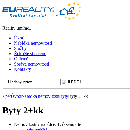
Reality umíme...
Úvod
Nabídka nemovitostí
Služby
Řekněte si o cenu
O firmě
Správa nemovitostí
Kontakty
Zpět
Úvod
Nabídka nemovitostí
Byty
Byty 2+kk
Byty 2+kk
Nemovitostí v nabídce:
1
, řazeno dle
nejnovějších