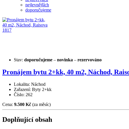
nejlevnějších
doporučujeme
Stav:
doporučujeme
–
novinka
–
rezervováno
Pronájem bytu 2+kk, 40 m2, Náchod, Rais
Lokalita: Náchod
Zařazení: Byty 2+kk
Číslo: 262
Cena:
9.500 Kč
(za měsíc)
Doplňující obsah