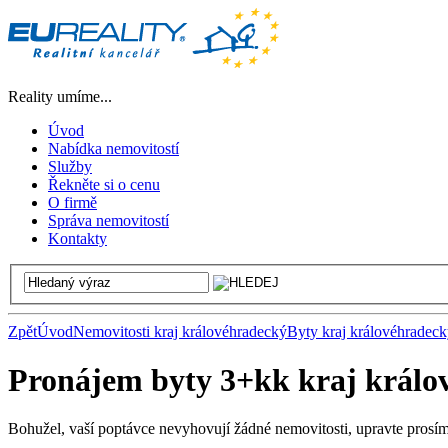
Reality umíme...
Úvod
Nabídka nemovitostí
Služby
Řekněte si o cenu
O firmě
Správa nemovitostí
Kontakty
Zpět
Úvod
Nemovitosti kraj královéhradecký
Byty kraj královéhradec
Pronájem byty 3+kk kraj králo
Bohužel, vaší poptávce nevyhovují žádné nemovitosti, upravte prosí