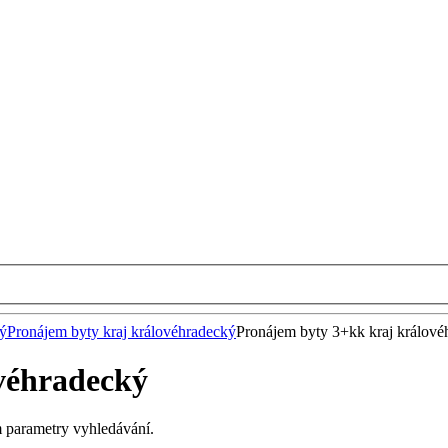
ký
Pronájem byty kraj královéhradecký
Pronájem byty 3+kk kraj králové
véhradecký
m parametry vyhledávání.