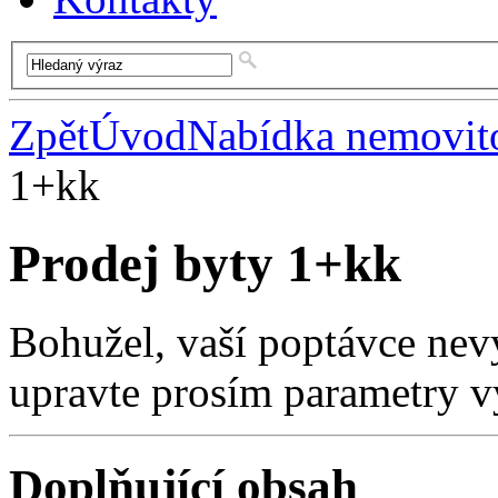
Zpět
Úvod
Nabídka nemovito
1+kk
Prodej byty 1+kk
Bohužel, vaší poptávce nev
upravte prosím parametry v
Doplňující obsah