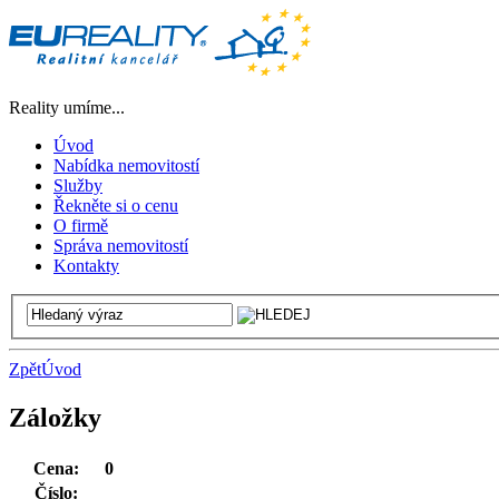
Reality umíme...
Úvod
Nabídka nemovitostí
Služby
Řekněte si o cenu
O firmě
Správa nemovitostí
Kontakty
Zpět
Úvod
Záložky
Cena:
0
Číslo: