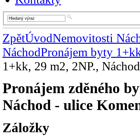
Zpět
Úvod
Nemovitosti Nác
Náchod
Pronájem byty 1+k
1+kk, 29 m2, 2NP., Náchod
Pronájem zděného byt
Náchod - ulice Kome
Záložky