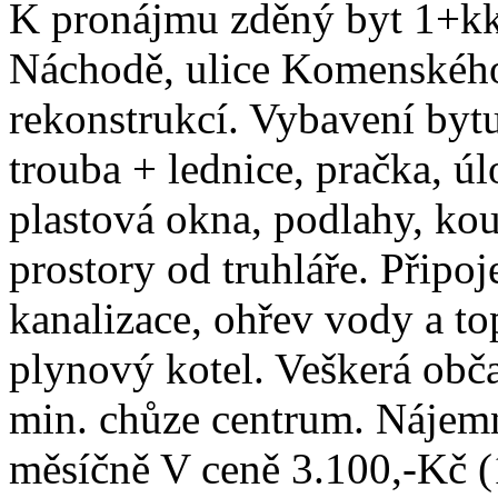
K pronájmu zděný byt 1+kk,
Náchodě, ulice Komenského
rekonstrukcí. Vybavení byt
trouba + lednice, pračka, úl
plastová okna, podlahy, ko
prostory od truhláře. Připo
kanalizace, ohřev vody a t
plynový kotel. Veškerá obč
min. chůze centrum. Nájem
měsíčně V ceně 3.100,-Kč (