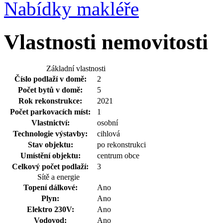
Nabídky makléře
Vlastnosti nemovitosti
Základní vlastnosti
Číslo podlaží v domě:
2
Počet bytů v domě:
5
Rok rekonstrukce:
2021
Počet parkovacích míst:
1
Vlastnictví:
osobní
Technologie výstavby:
cihlová
Stav objektu:
po rekonstrukci
Umístění objektu:
centrum obce
Celkový počet podlaží:
3
Sítě a energie
Topení dálkové:
Ano
Plyn:
Ano
Elektro 230V:
Ano
Vodovod:
Ano