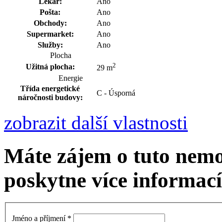
Lékař:
Ano
Pošta:
Ano
Obchody:
Ano
Supermarket:
Ano
Služby:
Ano
Plocha
2
Užitná plocha:
29 m
Energie
Třída energetické
C - Úsporná
náročnosti budovy:
zobrazit další vlastnosti
Máte zájem o tuto nemo
poskytne více informací
Jméno a příjmení
*