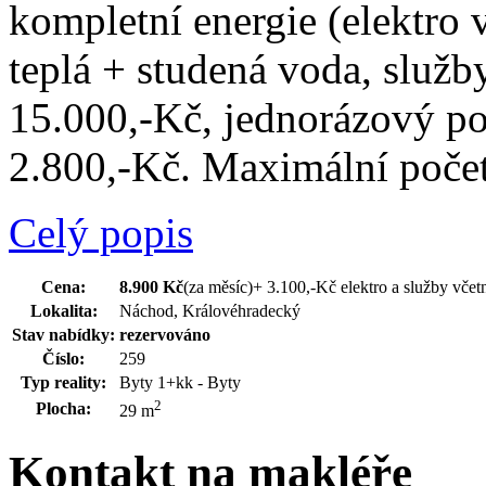
kompletní energie (elektro v
teplá + studená voda, služby
15.000,-Kč, jednorázový p
2.800,-Kč. Maximální počet
Celý popis
Cena:
8.900 Kč
(za měsíc)
+ 3.100,-Kč elektro a služby včet
Lokalita:
Náchod, Královéhradecký
Stav nabídky:
rezervováno
Číslo:
259
Typ reality:
Byty 1+kk - Byty
2
Plocha:
29 m
Kontakt na makléře