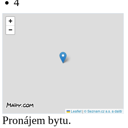
4
+
−
Leaflet
|
© Seznam.cz a.s. a další
Pronájem bytu.