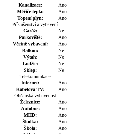
Kanalizace:
Ano
Měřiče tepla:
Ano
Topení plyn:
Ano
Příslušenství a vybavení
Garáž:
Ne
Parkoviště:
Ano
Včetně vybavení:
Ano
Balkón:
Ne
Výtah:
Ne
Lodžie:
Ne
Sklep:
Ne
Telekomunikace
Internet:
Ano
Kabelová TV:
Ano
Občanská vybavenost
Železnice:
Ano
Autobus:
Ano
MHD:
Ano
Školka:
Ano
Škola:
Ano